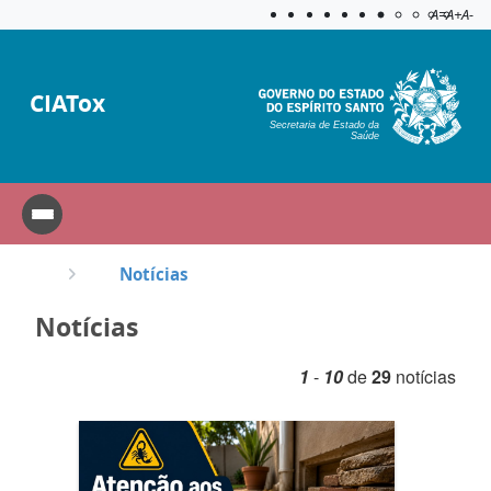
Acessibilida
Aplicar c
A=
A+
A-
CIATox
Secretaria de Estado da
Saúde
Notícias
Notícias
1
-
10
de
29
notícias