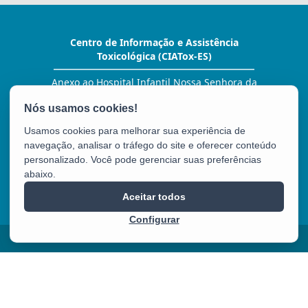
Centro de Informação e Assistência
Toxicológica (CIATox-ES)
Anexo ao Hospital Infantil Nossa Senhora da
Glória - Alameda Mary Ubirajara, 205 - Santa
Lúcia
CEP: 29056030 - Vitória / ES
Usamos cookies para melhorar sua experiência de
Tel.: (27) 3636-7503 / 0800-283 9904
navegação, analisar o tráfego do site e oferecer conteúdo
Atendimento 24 horas
personalizado. Você pode gerenciar suas preferências
abaixo.
CIATox
Aceitar todos
Configurar
2025 – 2026 | Desenvolvido pelo
PRODEST
com Software Livre.